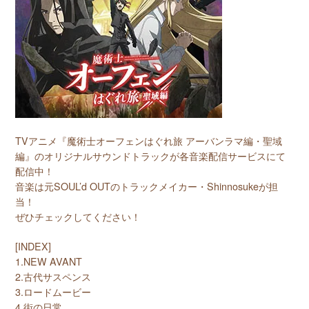
TVアニメ『魔術士オーフェンはぐれ旅 アーバンラマ編・聖域
編』のオリジナルサウンドトラックが各音楽配信サービスにて
配信中！
音楽は元SOUL’d OUTのトラックメイカー・Shinnosukeが担
当！
ぜひチェックしてください！
[INDEX]
1.NEW AVANT
2.古代サスペンス
3.ロードムービー
4.街の日常