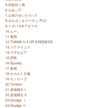
5.何処吹く風
6.なぬっ!?
7.お前のせいだろッ!!
8.ボルカン＆ドーチン Pt.2
9.ドタバタ&アタフタ
10.んー。
11.孤独
12.THANK U 4 UR KINDNESS
13.パラライシス
14.マヂかよ!?
15.恐怖
16.Spooky…
17.真相
18.オカルト主義
19.モノローグ
20.Tension
21.道場稽古 I
22.道場稽古 II
23.Grudge Ⅰ
24.Grudge Ⅱ