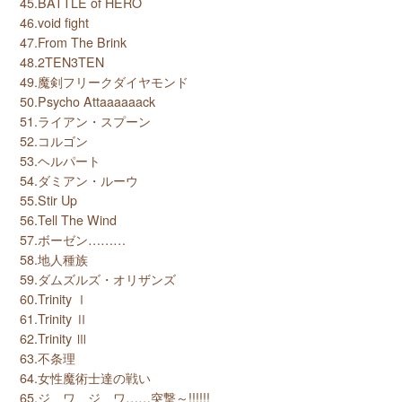
45.BATTLE of HERO
46.void fight
47.From The Brink
48.2TEN3TEN
49.魔剣フリークダイヤモンド
50.Psycho Attaaaaaack
51.ライアン・スプーン
52.コルゴン
53.ヘルパート
54.ダミアン・ルーウ
55.Stir Up
56.Tell The Wind
57.ボーゼン………
58.地人種族
59.ダムズルズ・オリザンズ
60.Trinity Ⅰ
61.Trinity Ⅱ
62.Trinity Ⅲ
63.不条理
64.女性魔術士達の戦い
65.ジ、ワ、ジ、ワ……突撃～!!!!!!