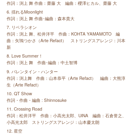
作詞：渕上 舞 作曲：齋藤 大 編曲：櫻澤ヒカル、齋藤 大
6. 揺れるMoonlight
作詞：渕上 舞 作曲･編曲：森本貴大
7. リベラシオン
作詞：渕上 舞、松井洋平 作曲：KOHTA YAMAMOTO 編
曲：矢鴇つかさ（Arte Refact） ストリングスアレンジ：川本
新
8. Love Summer！
作詞：渕上 舞 作曲･編曲：中土智博
9. バレンタイン・ハンター
作詞：渕上舞 作曲：山本恭平（Arte Refact） 編曲：大熊淳
生（Arte Refact）
10. QT Show
作詞・作曲・編曲 : Shinnosuke
11. Crossing Road
作詞：松井洋平 作曲：小高光太郎、UiNA 編曲：石倉誉之、
小高光太郎 ストリングスアレンジ：山本慶太朗
12. 星空