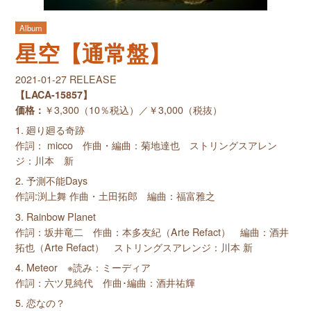
Album
星空【通常盤】
2021-01-27 RELEASE
【LACA-15857】
価格：
￥3,300（10％税込）／￥3,000（税抜）
1. 廻り廻る奇跡
作詞： micco 作曲・編曲：菊地達也 ストリングスアレン
ジ：川本 新
2. 予測不能Days
作詞:渕上舞 作曲・土田拓郎 編曲：福富雅之
3. Rainbow Planet
作詞：坂井竜二 作曲：本多友紀（Arte Refact） 編曲：酒井
拓也（Arte Refact） ストリングスアレンジ：川本 新
4. Meteor ※読み：ミーディア
作詞：六ツ見純代 作曲･編曲：酒井祐輝
5. 恋なの？